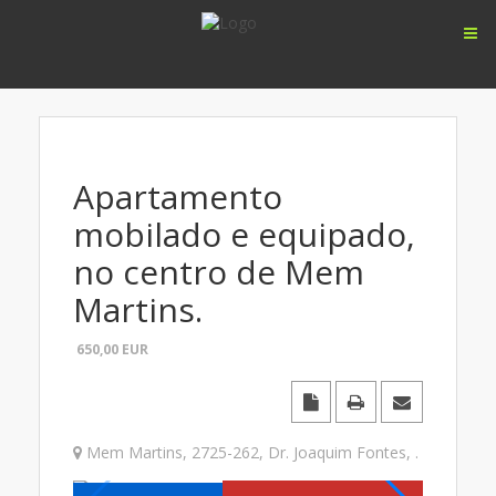
Apartamento
mobilado e equipado,
no centro de Mem
Martins.
650,00
EUR
Mem Martins
,
2725-262
,
Dr. Joaquim Fontes,
.