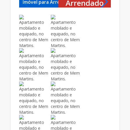
Arrendado
Imóvel para Arrendar
Imóvel