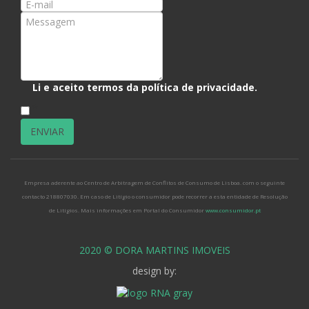
Li e aceito termos da
política de privacidade
.
*
Empresa aderente ao Centro de Arbitragem de Conflitos de Consumo de Lisboa. com o seguinte
contacto 218807030. Em caso de Litígio o consumidor pode recorrer a esta entidade de Resolução
de Litígios. Mais informações em Portal do Consumidor
www.consumidor.pt
2020 © DORA MARTINS IMOVEIS
design by: