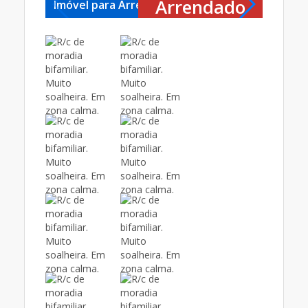
Arrendado
Imóvel para Arrendar
Imóvel