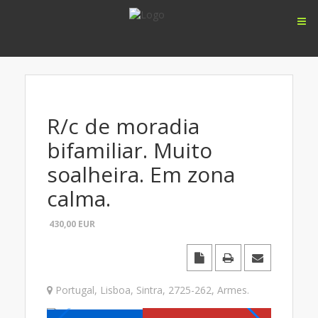
R/c de moradia
bifamiliar. Muito
soalheira. Em zona
calma.
430,00
EUR
Portugal
,
Lisboa
,
Sintra
,
2725-262
,
Armes
.