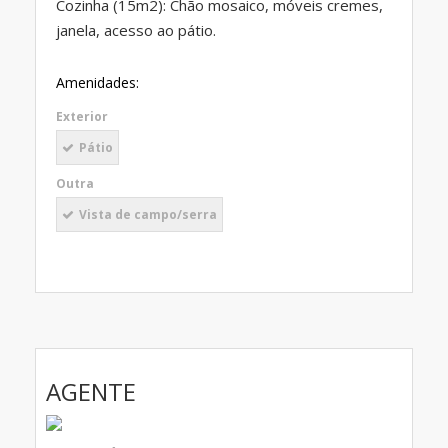
Cozinha (15m2): Chão mosaico, móveis cremes,
janela, acesso ao pátio.
Amenidades:
Exterior
Pátio
Outra
Vista de campo/serra
AGENTE