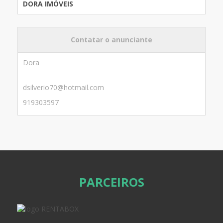
DORA IMÓVEIS
Contatar o anunciante
Dora
dsilverio70@hotmail.com
919303597
PARCEIROS