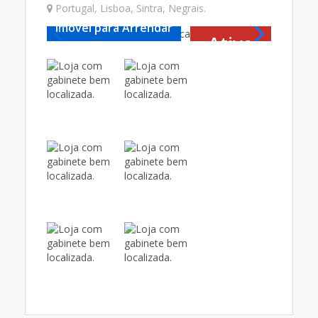
Portugal
,
Lisboa
,
Sintra
,
Negrais
.
Imóvel para Arrendar
Imóvel
Ativo