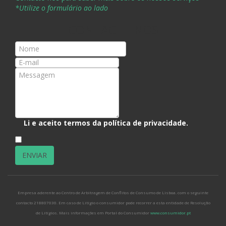
*Utilize o formulário ao lado
CONTACTE-NOS
Li e aceito termos da
política de privacidade
.
*
Empresa aderente ao Centro de Arbitragem de Conflitos de Consumo de Lisboa. com o seguinte
contacto 218807030. Em caso de Litígio o consumidor pode recorrer a esta entidade de Resolução
de Litígios. Mais informações em Portal do Consumidor
www.consumidor.pt