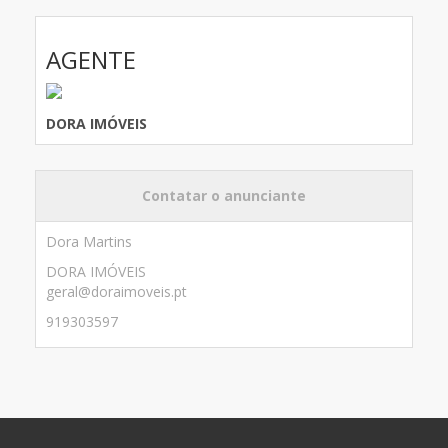
AGENTE
DORA IMÓVEIS
Contatar o anunciante
Dora Martins
DORA IMÓVEIS
geral@doraimoveis.pt
919303597